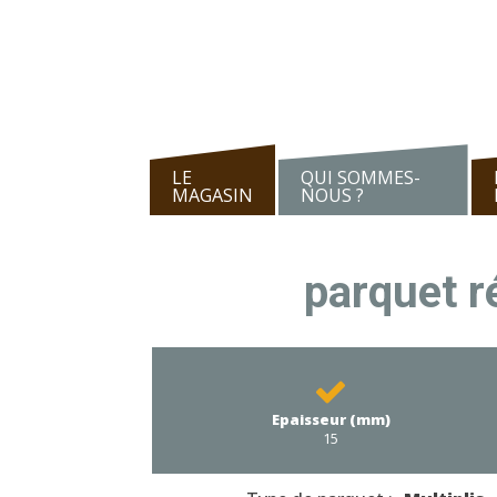
LE
QUI SOMMES-
MAGASIN
NOUS ?
parquet r
Epaisseur (mm)
15