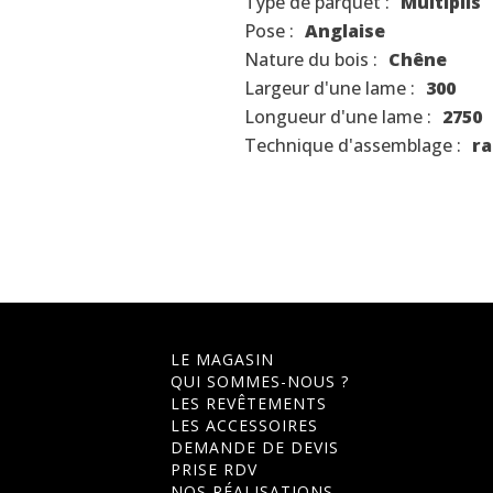
Type de parquet :
Multiplis
Pose :
Anglaise
Nature du bois :
Chêne
Largeur d'une lame :
300
Longueur d'une lame :
2750
Technique d'assemblage :
ra
LE MAGASIN
QUI SOMMES-NOUS ?
LES REVÊTEMENTS
LES ACCESSOIRES
DEMANDE DE DEVIS
PRISE RDV
NOS RÉALISATIONS