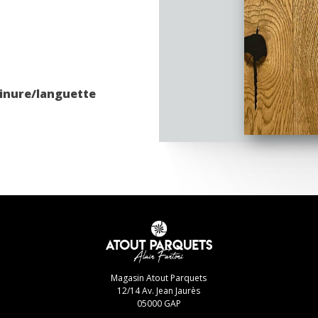
inure/languette
Magasin Atout Parquets
12/14 Av. Jean Jaurès
05000 GAP