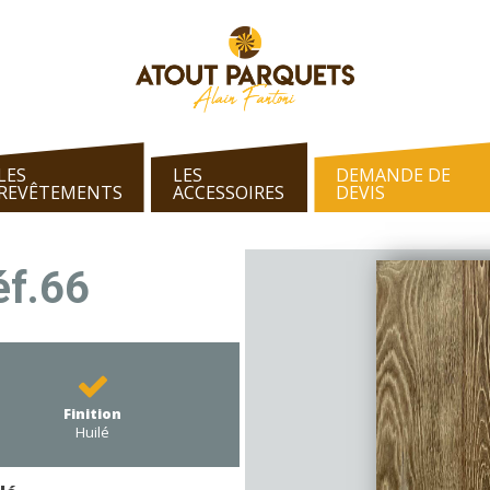
LES
LES
DEMANDE DE
REVÊTEMENTS
ACCESSOIRES
DEVIS
éf.66
Finition
Huilé