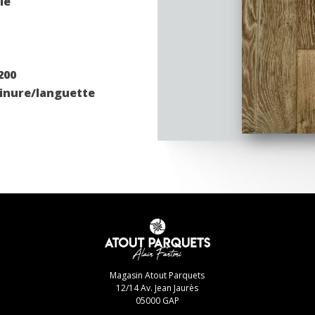
lé
200
inure/languette
Magasin Atout Parquets
12/14 Av. Jean Jaurès
05000 GAP