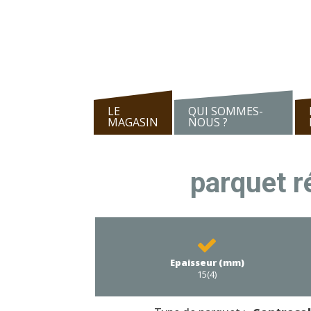
LE
QUI SOMMES-
MAGASIN
NOUS ?
parquet r
Epaisseur (mm)
15(4)