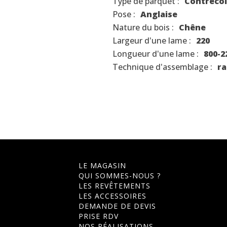
Type de parquet :
Contrecol
Pose :
Anglaise
Nature du bois :
Chêne
Largeur d'une lame :
220
Longueur d'une lame :
800-2
Technique d'assemblage :
ra
LE MAGASIN
QUI SOMMES-NOUS ?
LES REVÊTEMENTS
LES ACCESSOIRES
DEMANDE DE DEVIS
PRISE RDV
NOS RÉALISATIONS