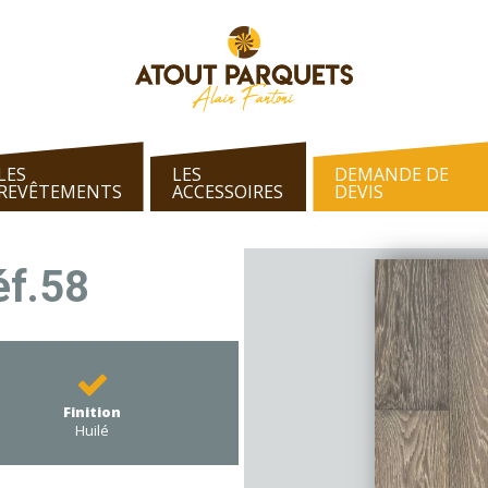
LES
LES
DEMANDE DE
REVÊTEMENTS
ACCESSOIRES
DEVIS
éf.58
Finition
Huilé