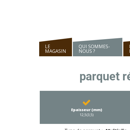
LE
QUI SOMMES-
MAGASIN
NOUS ?
parquet r
Epaisseur (mm)
12,5(3,5)